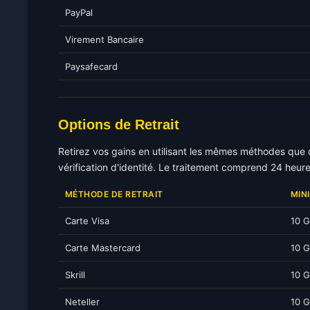
PayPal
Virement Bancaire
Paysafecard
Options de Retrait
Retirez vos gains en utilisant les mêmes méthodes que ce
vérification d'identité. Le traitement comprend 24 heure
MÉTHODE DE RETRAIT
MIN
Carte Visa
10 
Carte Mastercard
10 
Skrill
10 
Neteller
10 