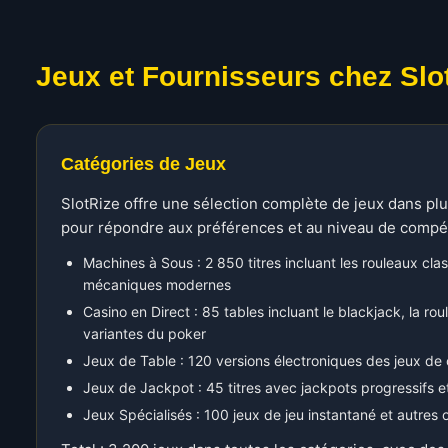
Jeux et Fournisseurs chez Slo
Catégories de Jeux
SlotRize offre une sélection complète de jeux dans pl
pour répondre aux préférences et au niveau de compé
Machines à Sous : 2 850 titres incluant les rouleaux class
mécaniques modernes
Casino en Direct : 85 tables incluant le blackjack, la roul
variantes du poker
Jeux de Table : 120 versions électroniques des jeux de 
Jeux de Jackpot : 45 titres avec jackpots progressifs et
Jeux Spécialisés : 100 jeux de jeu instantané et autres 