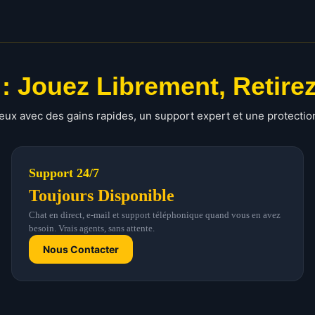
 : Jouez Librement, Retire
 jeux avec des gains rapides, un support expert et une protecti
Support 24/7
Toujours Disponible
Chat en direct, e-mail et support téléphonique quand vous en avez
besoin. Vrais agents, sans attente.
Nous Contacter