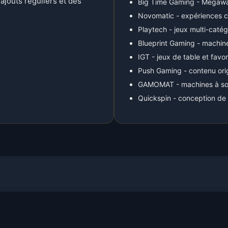
 ajouts réguliers et des
Big Time Gaming - Megawa
Novomatic - expériences cl
Playtech - jeux multi-catég
Blueprint Gaming - machine
IGT - jeux de table et favor
Push Gaming - contenu ori
GAMOMAT - machines à sou
Quickspin - conception de