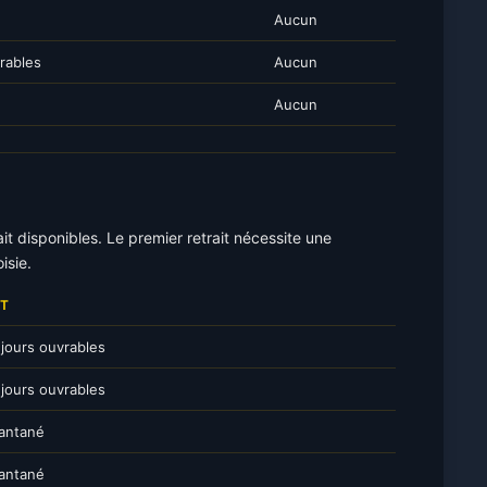
Aucun
vrables
Aucun
Aucun
it disponibles. Le premier retrait nécessite une
isie.
NT
jours ouvrables
jours ouvrables
tantané
tantané