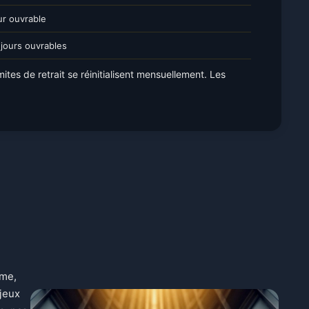
ur ouvrable
jours ouvrables
ites de retrait se réinitialisent mensuellement. Les
rme,
jeux