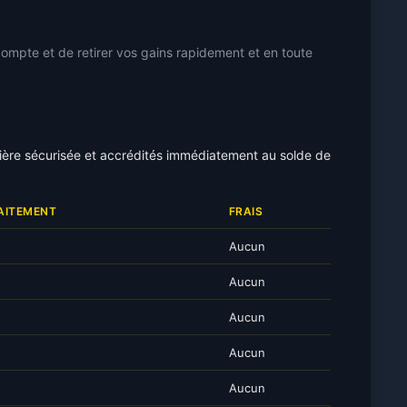
mpte et de retirer vos gains rapidement et en toute
nière sécurisée et accrédités immédiatement au solde de
RAITEMENT
FRAIS
Aucun
Aucun
Aucun
Aucun
Aucun