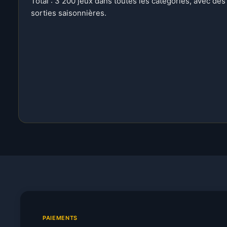
Total : 3 200 jeux dans toutes les catégories, avec des
sorties saisonnières.
PAIEMENTS