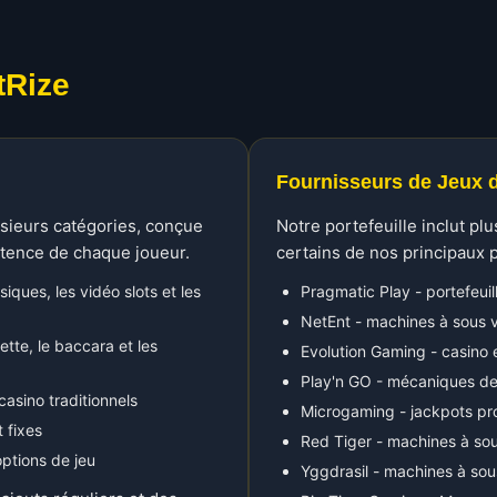
tRize
Fournisseurs de Jeux 
usieurs catégories, conçue
Notre portefeuille inclut pl
tence de chaque joueur.
certains de nos principaux 
iques, les vidéo slots et les
Pragmatic Play - portefeui
NetEnt - machines à sous v
ette, le baccara et les
Evolution Gaming - casino e
Play'n GO - mécaniques de j
casino traditionnels
Microgaming - jackpots pro
 fixes
Red Tiger - machines à so
options de jeu
Yggdrasil - machines à sous