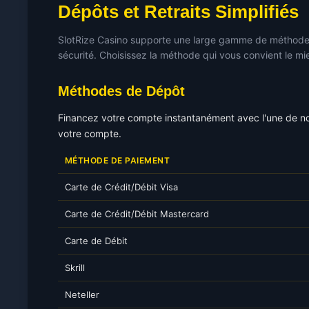
Dépôts et Retraits Simplifiés
SlotRize Casino supporte une large gamme de méthodes 
sécurité. Choisissez la méthode qui vous convient le mi
Méthodes de Dépôt
Financez votre compte instantanément avec l'une de nos
votre compte.
MÉTHODE DE PAIEMENT
Carte de Crédit/Débit Visa
Carte de Crédit/Débit Mastercard
Carte de Débit
Skrill
Neteller