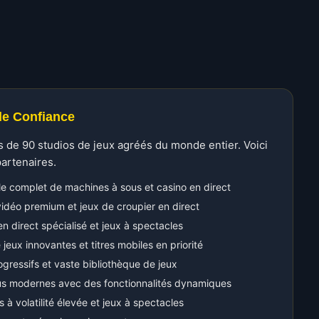
de Confiance
us de 90 studios de jeux agréés du monde entier. Voici
partenaires.
lle complet de machines à sous et casino en direct
idéo premium et jeux de croupier en direct
n direct spécialisé et jeux à spectacles
eux innovantes et titres mobiles en priorité
gressifs et vaste bibliothèque de jeux
us modernes avec des fonctionnalités dynamiques
 à volatilité élevée et jeux à spectacles