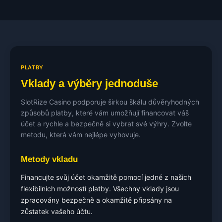
PLATBY
Vklady a výběry jednoduše
SlotRize Casino podporuje širkou škálu důvěryhodných
způsobů platby, které vám umožňují financovat váš
účet a rychle a bezpečně si vybrat své výhry. Zvolte
metodu, která vám nejlépe vyhovuje.
Metody vkladu
Financujte svůj účet okamžitě pomocí jedné z našich
flexibilních možností platby. Všechny vklady jsou
zpracovány bezpečně a okamžitě připsány na
zůstatek vašeho účtu.