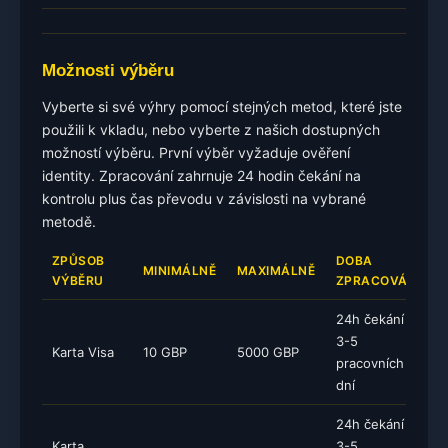
Možnosti výběru
Vyberte si své výhry pomocí stejných metod, které jste
použili k vkladu, nebo vyberte z našich dostupných
možností výběru. První výběr vyžaduje ověření
identity. Zpracování zahrnuje 24 hodin čekání na
kontrolu plus čas převodu v závislosti na vybrané
metodě.
ZPŮSOB
DOBA
MINIMÁLNĚ
MAXIMÁLNĚ
VÝBĚRU
ZPRACOVÁNÍ
24h čekání +
3-5
Karta Visa
10 GBP
5000 GBP
pracovních
dní
24h čekání +
Karta
3-5