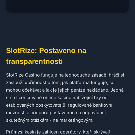
SlotRize: Postaveno na
transparentnosti
SlotRize Casino funguje na jednoduché zásadě: hráči si
zaslouží upřímnost o tom, jak platforma funguje, co
mohou očekávat a jak je jejich peníze nakládáno. Jedná
se o licencované online kasino nabízející hry od
etablovaných poskytovatelů, regulované bankovní
možnosti a podporu postavenou na odpovídání
skutečným otázkám - ne marketingovým.
Průmysl kasin je zahlcen operátory, kteří skrývají