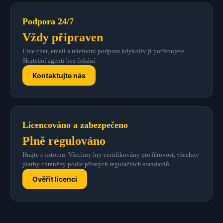
Podpora 24/7
Vždy připraven
Live chat, email a telefonní podpora kdykoliv ji potřebujete.
Skuteční agenti bez čekání.
Kontaktujte nás
Licencováno a zabezpečeno
Plně regulováno
Hrajte s jistotou. Všechny hry certifikovány pro férovost, všechny
platby chráněny podle přísných regulačních standardů.
Ověřit licenci