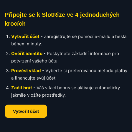
Připojte se k SlotRize ve 4 jednoduchých
krocích
Vytvořit účet
- Zaregistrujte se pomocí e-mailu a hesla
během minuty.
Ověřit identitu
- Poskytnete základní informace pro
potvrzení vašeho účtu.
Provést vklad
- Vyberte si preferovanou metodu platby
a financujte svůj účet.
Začít hrát
- Váš vítací bonus se aktivuje automaticky
jakmile vložíte prostředky.
Vytvořit účet