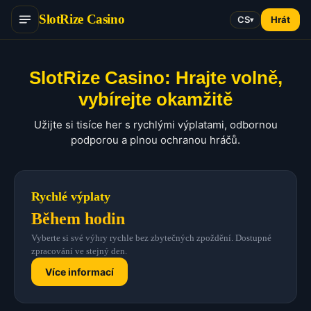
SlotRize Casino
CS
Hrát
▾
SlotRize Casino: Hrajte volně,
vybírejte okamžitě
Užijte si tisíce her s rychlými výplatami, odbornou
podporou a plnou ochranou hráčů.
Rychlé výplaty
Během hodin
Vyberte si své výhry rychle bez zbytečných zpoždění. Dostupné
zpracování ve stejný den.
Více informací