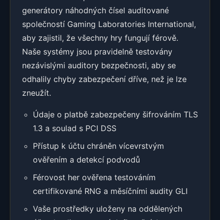
generátory náhodných čísel auditované
společností Gaming Laboratories International,
aby zajistil, že všechny hry fungují férově.
Naše systémy jsou pravidelně testovány
nezávislými auditory bezpečnosti, aby se
odhalily chyby zabezpečení dříve, než je lze
zneužít.
Údaje o platbě zabezpečeny šifrováním TLS
1.3 a soulad s PCI DSS
Přístup k účtu chráněn vícevrstvým
ověřením a detekcí podvodů
Férovost her ověřena testováním
certifikované RNG a měsíčními audity GLI
Vaše prostředky uloženy na oddělených