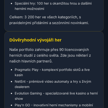
Speciální hry: 100 her s okamžitou hrou a dalšími
herními možnostmi
Celkem: 3 200 her ve všech kategoriích, s
pravidelnými přidáními a sezónními novinkami.
Důvěryhodní vývojáři her
Naše portfolio zahrnuje přes 90 licencovaných
herních studií z celého světa. Zde jsou některí z
našich hlavních partnerů.
Pragmatic Play - komplexní portfolio slotů a live
kasin
NetEnt - prémiové video automaty a hry s živým
dealerem
Evolution Gaming - specializované live kasino a herní
show
Play'n GO - inovativní herní mechanismy a mobilní