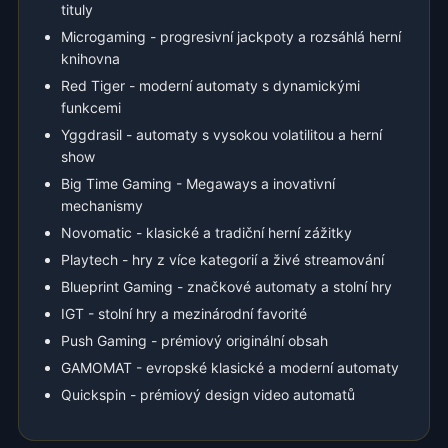
tituly
Microgaming - progresivní jackpoty a rozsáhlá herní
knihovna
Red Tiger - moderní automaty s dynamickými
funkcemi
Yggdrasil - automaty s vysokou volatilitou a herní
show
Big Time Gaming - Megaways a inovativní
mechanismy
Novomatic - klasické a tradiční herní zážitky
Playtech - hry z více kategorií a živé streamování
Blueprint Gaming - značkové automaty a stolní hry
IGT - stolní hry a mezinárodní favorité
Push Gaming - prémiový originální obsah
GAMOMAT - evropské klasické a moderní automaty
Quickspin - prémiový design video automatů