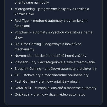
orientované na mobily
Microgaming - progresívne jackpoty a rozsiahla
knižnica hier
Red Tiger - moderné automaty s dynamickými
funkciami
Yggdrasil - automaty s vysokou volatilitou a herné
show
Big Time Gaming - Megaways a inovatívne
mechanizmy
Novomatic - klasické a tradičné herné zážitky
Playtech - hry viaccategóriové a živé streamovanie
Blueprint Gaming - značkové automaty a stolové hry
IGT - stolové hry a medzinárodné obľúbené hry
Push Gaming - prémiový originálny obsah
GAMOMAT - európske klasické a moderné automaty
Quickspin - prémiový dizajn video automatov