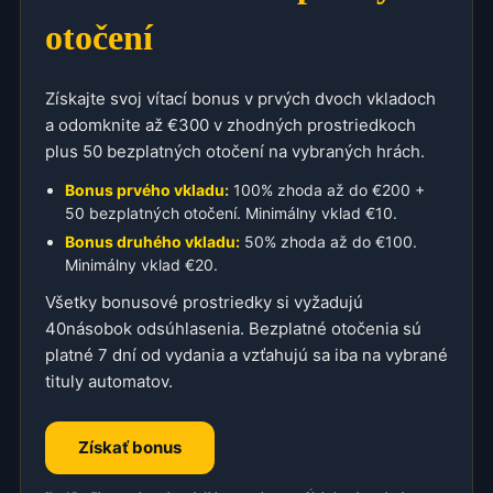
otočení
Získajte svoj vítací bonus v prvých dvoch vkladoch
a odomknite až €300 v zhodných prostriedkoch
plus 50 bezplatných otočení na vybraných hrách.
Bonus prvého vkladu:
100% zhoda až do €200 +
50 bezplatných otočení. Minimálny vklad €10.
Bonus druhého vkladu:
50% zhoda až do €100.
Minimálny vklad €20.
Všetky bonusové prostriedky si vyžadujú
40násobok odsúhlasenia. Bezplatné otočenia sú
platné 7 dní od vydania a vzťahujú sa iba na vybrané
tituly automatov.
Získať bonus