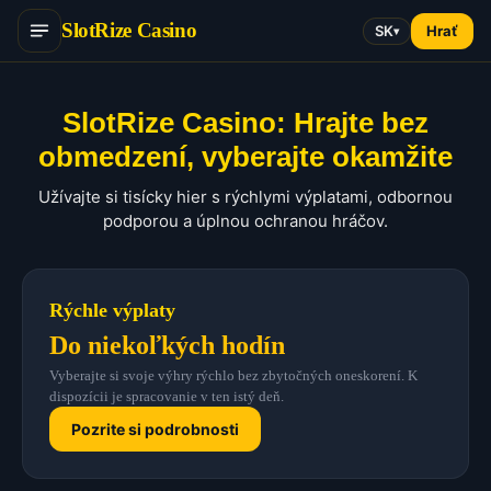
SlotRize Casino
SK
Hrať
▾
SlotRize Casino: Hrajte bez
obmedzení, vyberajte okamžite
Užívajte si tisícky hier s rýchlymi výplatami, odbornou
podporou a úplnou ochranou hráčov.
Rýchle výplaty
Do niekoľkých hodín
Vyberajte si svoje výhry rýchlo bez zbytočných oneskorení. K
dispozícii je spracovanie v ten istý deň.
Pozrite si podrobnosti