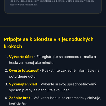
Iba 18+. Platia podmienky odsúhlasenia a licencie. Úplné podmienky bonusu
nájdete v podrobnostiach.
Pripojte sa k SlotRize v 4 jednoduchých
krokoch
Vytvorte účet
- Zaregistrujte sa pomocou e-mailu a
hesla za menej ako minútu.
Overte totožnosť
- Poskytnite základné informácie na
potvrdenie účtu.
Vykonajte vklad
- Vyberte si svoj uprednostňovaný
spôsob platby a financujte svoj účet.
Začnite hrať
- Váš vítací bonus sa automaticky aktivuje,
keď vložíte.