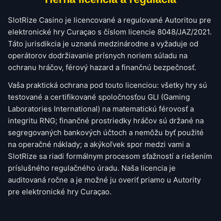
SlotRize Casino je licencované a regulované Autoritou pre
elektronické hry Curaçao s číslom licencie 8048/JAZ/2021.
Táto jurisdikcia je uznaná medzinárodne a vyžaduje od
operátorov dodržiavanie prísnych noriem súladu na
ochranu hráčov, férový hazard a finančnú bezpečnosť.
Vaša praktická ochrana pod touto licenciou: všetky hry sú
testované a certifikované spoločnosťou GLI (Gaming
Laboratories International) na matematickú férovosť a
integritu RNG; finančné prostriedky hráčov sú držané na
segregovaných bankových účtoch a nemôžu byť použité
na operačné náklady; a akýkoľvek spor medzi vami a
SlotRize sa riadi formálnym procesom sťažností a riešením
príslušného regulačného úradu. Naša licencia je
auditovaná ročne a je možné ju overiť priamo u Autority
pre elektronické hry Curaçao.