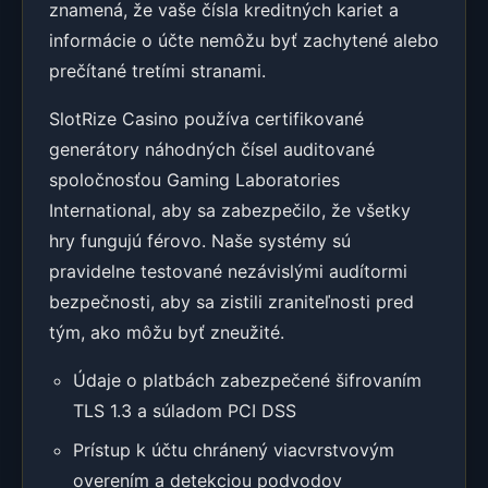
znamená, že vaše čísla kreditných kariet a
informácie o účte nemôžu byť zachytené alebo
prečítané tretími stranami.
SlotRize Casino používa certifikované
generátory náhodných čísel auditované
spoločnosťou Gaming Laboratories
International, aby sa zabezpečilo, že všetky
hry fungujú férovo. Naše systémy sú
pravidelne testované nezávislými audítormi
bezpečnosti, aby sa zistili zraniteľnosti pred
tým, ako môžu byť zneužité.
Údaje o platbách zabezpečené šifrovaním
TLS 1.3 a súladom PCI DSS
Prístup k účtu chránený viacvrstvovým
overením a detekciou podvodov