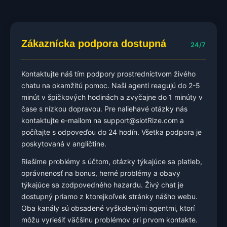
Zákaznícka podpora dostupná
24/7
Kontaktujte náš tím podpory prostredníctvom živého
chatu na okamžitú pomoc. Naši agenti reagujú do 2-5
minút v špičkových hodinách a zvyčajne do 1 minúty v
čase s nízkou dopravou. Pre naliehavé otázky nás
kontaktujte e-mailom na
support@slotRize.com
a
počítajte s odpoveďou do 24 hodín. Všetka podpora je
poskytovaná v angličtine.
Riešime problémy s účtom, otázky týkajúce sa platieb,
oprávnenosť na bonus, herné problémy a obavy
týkajúce sa zodpovedného hazardu. Živý chat je
dostupný priamo z ktorejkoľvek stránky nášho webu.
Oba kanály sú obsadené vyškolenými agentmi, ktorí
môžu vyriešiť väčšinu problémov pri prvom kontakte.