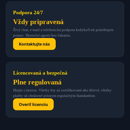
Podpora 24/7
Vždy pripravená
Živý chat, e-mail a telefonická podpora kedykoľvek potrebujete
pomoc. Skutoční agenti bez čakania.
Kontaktujte nás
Licencovaná a bezpečná
Plne regulovaná
Hrajte s istotou. Všetky hry sú certifikované ako férové, všetky
platby sú chránené prísnym regulačným štandardom.
Overiť licenciu